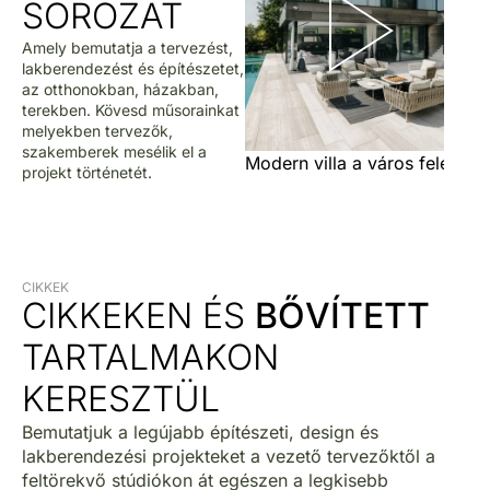
SOROZAT
Amely bemutatja a tervezést,
lakberendezést és építészetet,
az otthonokban, házakban,
terekben. Kövesd műsorainkat
melyekben tervezők,
szakemberek mesélik el a
Modern villa a város felett
projekt történetét.
CIKKEK
CIKKEKEN ÉS
BŐVÍTETT
TARTALMAKON
KERESZTÜL
Bemutatjuk a legújabb építészeti, design és
lakberendezési projekteket a vezető tervezőktől a
feltörekvő stúdiókon át egészen a legkisebb