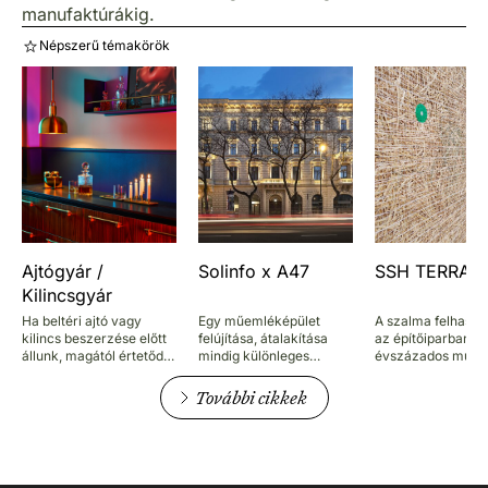
manufaktúrákig.
Népszerű témakörök
Ajtógyár /
Solinfo x A47
SSH TERRA
Kilincsgyár
Ha beltéri ajtó vagy
Egy műemléképület
A szalma felhaszn
kilincs beszerzése előtt
felújítása, átalakítása
az építőiparban
állunk, magától értetődő
mindig különleges
évszázados múltr
választás az Ajtógyár /
feladat, de ebben is
tekint vissza: a
Kilincsgyár, és nem csak
vannak fokozatok: a
hőszigetelő és hőt
További cikkek
a cég lényegre törő neve
Budapest szívében, az
képessége kitűnő,
miatt. Több mint
Andrássy út 47. szám
szigetelőanyagkén
huszonöt éve vannak
alatt található
energiatakarékos
jelen a piacon, ennyi idő
neoreneszánsz stílusú
megfontolásból is
alatt pedig számtalan
lakóépület a szokottnál
elkezdték használ