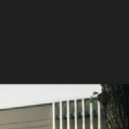
projekt és nagyléptékű
is nagyobb felelősséget
beruházás
és kihívást jelentett.
megvalósításával
szereztek
tapasztalatokat.