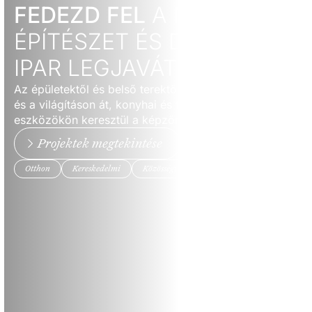
FEDEZD FEL
A MAGYAR
ÉPÍTÉSZET ÉS DESIGN
IPAR LEGJAVÁT
Az épületektől és belső terektől kezdve a bútorokon
és a világításon át, konyhai és fürdőszobai
eszközökön keresztül a képzőművészetig.
Projektek megtekintése
Otthon
Kereskedelmi
Közösségi