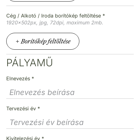
Cég / Alkotó / Iroda borítókép feltöltése
*
1920x502px, jpg, 72dpi, maximum 2mb.
PÁLYAMŰ
Elnevezés
*
Tervezési év
*
Kivitelezési év
*