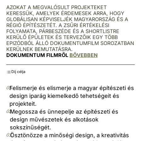
AZOKAT A MEGVALÓSULT PROJEKTEKET
KERESSÜK, AMELYEK ÉRDEMESEK ARRA, HOGY
GLOBÁLISAN KÉPVISELJÉK MAGYARORSZÁG ÉS A
RÉGIÓ ÉPÍTÉSZETÉT. A ZSŰRI ÉRTÉKELÉSI
FOLYAMATA, PÁRBESZÉDE ÉS A SHORTLISTRE
KERÜLŐ ÉPÜLETEK ÉS TERVEZŐIK EGY TÖBB
EPIZÓDBÓL ÁLLÓ DOKUMENTUMFILM SOROZATBAN
KERÜLNEK BEMUTATÁSRA.
DOKUMENTUM FILMRŐL
BŐVEBBEN
Díj célja
01.
Felismerje és elismerje a magyar építészeti és
design iparág kiemelkedő tehetségeit és
projekteit.
02.
Megossza és ünnepelje az építészeti és
design művészetek és alkotások
sokszínűségét.
03.
Ösztönözze a minőségi design, a kreativitás