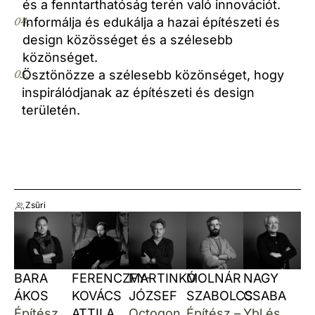
és a fenntarthatóság terén való innovációt.
04.
Informálja és edukálja a hazai építészeti és
design közösséget és a szélesebb
közönséget.
05.
Ösztönözze a szélesebb közönséget, hogy
inspirálódjanak az építészeti és design
területén.
Zsűri
BARA
FERENCZFY-
MARTINKÓ
MOLNÁR
NAGY
ÁKOS
KOVÁCS
JÓZSEF
SZABOLCS
CSABA
Építész,
ATTILA
Octogon
Építész –
Ybl és