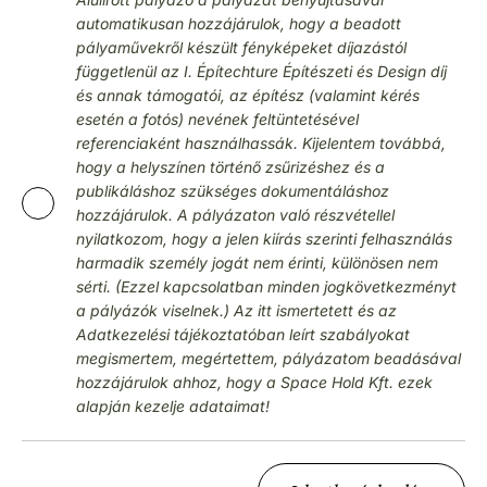
automatikusan hozzájárulok, hogy a beadott
pályaművekről készült fényképeket díjazástól
függetlenül az I. Építechture Építészeti és Design díj
és annak támogatói, az építész (valamint kérés
esetén a fotós) nevének feltüntetésével
referenciaként használhassák. Kijelentem továbbá,
hogy a helyszínen történő zsűrizéshez és a
publikáláshoz szükséges dokumentáláshoz
hozzájárulok. A pályázaton való részvétellel
nyilatkozom, hogy a jelen kiírás szerinti felhasználás
harmadik személy jogát nem érinti, különösen nem
sérti. (Ezzel kapcsolatban minden jogkövetkezményt
a pályázók viselnek.) Az itt ismertetett és az
Adatkezelési tájékoztatóban leírt szabályokat
megismertem, megértettem, pályázatom beadásával
hozzájárulok ahhoz, hogy a Space Hold Kft. ezek
alapján kezelje adataimat!