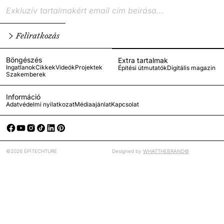
Feliratkozás
Böngészés
Extra tartalmak
Ingatlanok
Cikkek
Videók
Projektek
Építési útmutatók
Digitális magazin
Szakemberek
Információ
Adatvédelmi nyilatkozat
Médiaajánlat
Kapcsolat
©2026 ÉPÍTECHTURE
Designed by
WHATTHEBRAND©