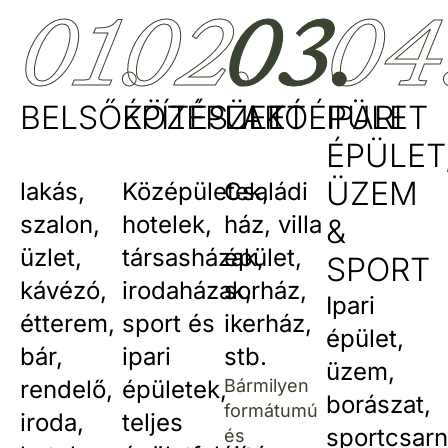
01.
02.
03.
04
BELSŐÉPÍTÉSZET
KÖZÉPÜLET
LAKÓÉPÜLET
IPARI
ÉPÜLET
ÜZEM
lakás,
Középületek,
Családi
szalon,
hotelek,
ház, villa
&
üzlet,
társasházak,
épület,
SPORT
kávézó,
irodaházak,
sorház,
Ipari
étterem,
sport és
ikerház,
épület,
bár,
ipari
stb.
üzem,
rendelő,
épületek,
Bármilyen
borászat,
formátumú
iroda,
teljes
sportcsarn
és