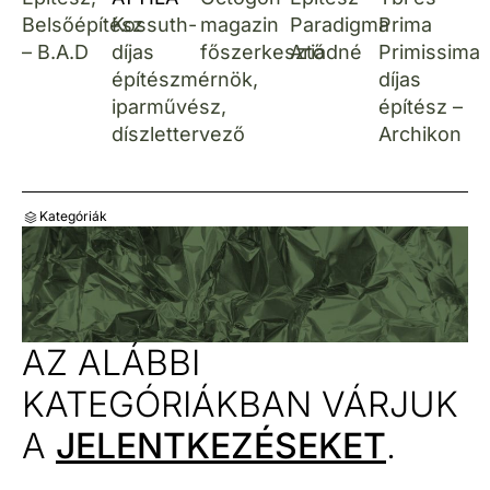
Belsőépítész
Kossuth-
magazin
Paradigma
Prima
– B.A.D
díjas
főszerkesztő
Ariadné
Primissima
építészmérnök,
díjas
iparművész,
építész –
díszlettervező
Archikon
Kategóriák
AZ ALÁBBI
KATEGÓRIÁKBAN VÁRJUK
A
JELENTKEZÉSEKET
.