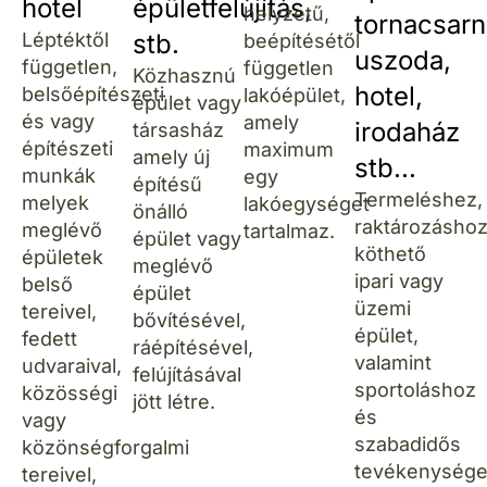
hotel
épületfelújítás,
helyzetű,
tornacsarn
Léptéktől
stb.
beépítésétől
uszoda,
független,
független
Közhasznú
hotel,
belsőépítészeti
lakóépület,
épület vagy
és vagy
amely
irodaház
társasház
építészeti
maximum
amely új
stb...
munkák
egy
építésű
Termeléshez,
melyek
lakóegységet
önálló
raktározásho
meglévő
tartalmaz.
épület vagy
köthető
épületek
meglévő
ipari vagy
belső
épület
üzemi
tereivel,
bővítésével,
épület,
fedett
ráépítésével,
valamint
udvaraival,
felújításával
sportoláshoz
közösségi
jött létre.
és
vagy
szabadidős
közönségforgalmi
tevékenység
tereivel,