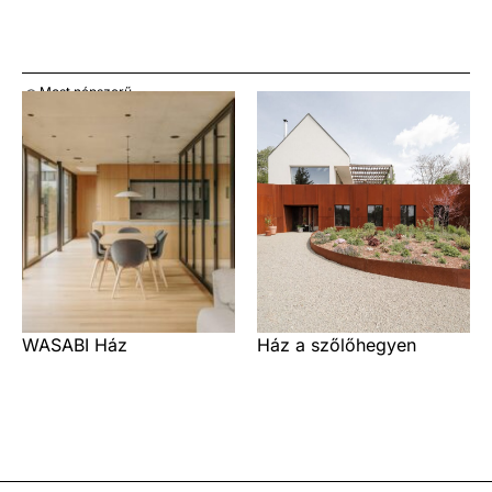
Most népszerű
WASABI Ház
Ház a szőlőhegyen