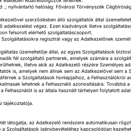
ok esetében Adatfeldolgozók lehetnek:
ád .; nyilvántartó hatóság: Fővárosi Törvényszék Cégbírós
kezelővel szerződésben álló szolgáltatók által üzemeltetet
ő adatkezelést végez. Ezen kiadványok illetve szolgáltatás
on felsorolt elérhető szolgáltatáscsoport.
a Szolgáltatásokra regisztrál vagy az Adatkezelőnek személ
lgáltatás üzemeltetője által, az egyes Szolgáltatások bizto
madik fél szolgáltató partnerek, amelyek számára a szolgál
ülhetnek, illetve akik az Adatkezelő részére Személyes ad
tatók is, amelyek nem állnak sem az Adatkezelővel sem a S
férnek a Szolgáltatások honlapjaihoz, a Felhasználókról a
almasak lehetnek a Felhasználó azonosítására. Továbbá a t
a Felhasználót is az általa használt tárhelyen folytatott ad
i tájékoztatója.
etét látogatja, az Adatkezelő rendszere automatikusan rögzít
 a Szolgáltatások igénybevételéhez kapcsolódóan kezelheti