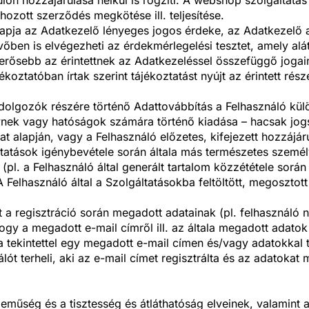
ehozott szerződés megkötése ill. teljesítése.
lapja az Adatkezelő lényeges jogos érdeke, az Adatkezel
őben is elvégezheti az érdekmérlegelési tesztet, amely al
rősebb az érintettnek az Adatkezeléssel összefüggő jogai
ékoztatóban írtak szerint tájékoztatást nyújt az érintett ré
dolgozók részére történő Adattovábbítás a Felhasználó külö
ek vagy hatóságok számára történő kiadása – hacsak jogs
at alapján, vagy a Felhasználó előzetes, kifejezett hozzájár
áltatások igénybevétele során általa más természetes szem
l. a Felhasználó által generált tartalom közzététele során 
Felhasználó által a Szolgáltatásokba feltöltött, megosztott
a regisztráció során megadott adatainak (pl. felhasználó né
gy a megadott e-mail címről ill. az általa megadott adatok
sra tekintettel egy megadott e-mail címen és/vagy adatokkal
ót terheli, aki az e-mail címet regisztrálta és az adatokat
eműség és a tisztesség és átláthatóság elveinek, valamint a