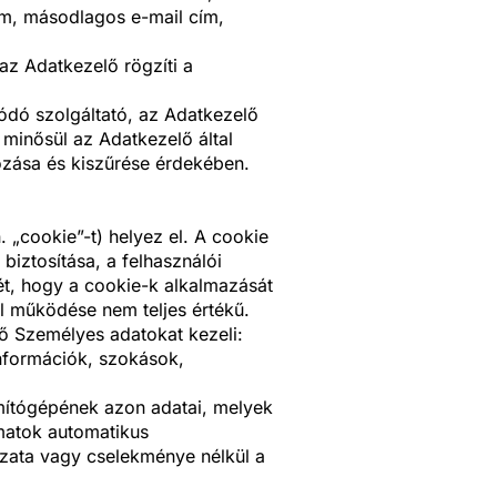
cím, másodlagos e-mail cím,
 az Adatkezelő rögzíti a
lódó szolgáltató, az Adatkezelő
 minősül az Adatkezelő által
ozása és kiszűrése érdekében.
 „cookie”-t) helyez el. A cookie
iztosítása, a felhasználói
jét, hogy a cookie-k alkalmazását
al működése nem teljes értékű.
ő Személyes adatokat kezeli:
információk, szokások,
ámítógépének azon adatai, melyek
amatok automatikus
ozata vagy cselekménye nélkül a