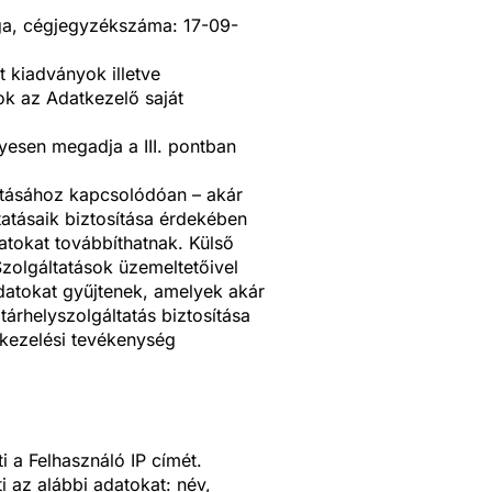
ága, cégjegyzékszáma: 17-09-
t kiadványok illetve
ok az Adatkezelő saját
yesen megadja a III. pontban
sításához kapcsolódóan – akár
tatásaik biztosítása érdekében
atokat továbbíthatnak. Külső
zolgáltatások üzemeltetőivel
datokat gyűjtenek, amelyek akár
árhelyszolgáltatás biztosítása
atkezelési tevékenység
i a Felhasználó IP címét.
 az alábbi adatokat: név,