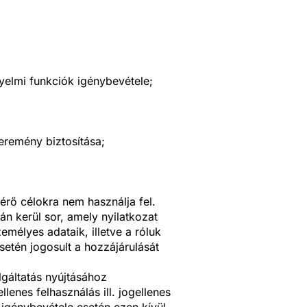
nyelmi funkciók igénybevétele;
eremény biztosítása;
érő célokra nem használja fel.
án kerül sor, amely nyilatkozat
emélyes adataik, illetve a róluk
setén jogosult a hozzájárulását
lgáltatás nyújtásához
lenes felhasználás ill. jogellenes
 igénybevétele esetén ezen kívül