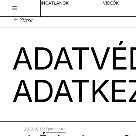
INGATLANOK
VIDEÓK
Vissza
ADATVÉ
ADATKE
2023.01.09.
Építechture