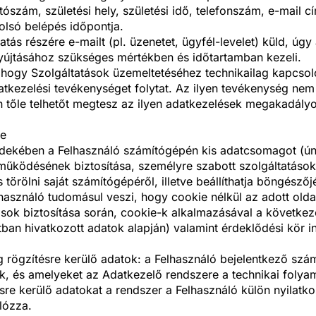
ítószám, születési hely, születési idő, telefonszám, e-mail 
olsó belépés időpontja.
ás részére e-mailt (pl. üzenetet, ügyfél-levelet) küld, úgy
 nyújtásához szükséges mértékben és időtartamban kezeli.
t, hogy Szolgáltatások üzemeltetéséhez technikailag kapcso
atkezelési tevékenységet folytat. Az ilyen tevékenység nem
n tőle telhetőt megtesz az ilyen adatkezelések megakadály
re
érdekében a Felhasználó számítógépén kis adatcsomagot (ún.
működésének biztosítása, személyre szabott szolgáltatások b
törölni saját számítógépéről, illetve beállíthatja böngésző
elhasználó tudomásul veszi, hogy cookie nélkül az adott old
ások biztosítása során, cookie-k alkalmazásával a következ
tban hivatkozott adatok alapján) valamint érdeklődési kör 
g rögzítésre kerülő adatok: a Felhasználó bejelentkező sz
ak, és amelyeket az Adatkezelő rendszere a technikai foly
re kerülő adatokat a rendszer a Felhasználó külön nyilatk
lózza.