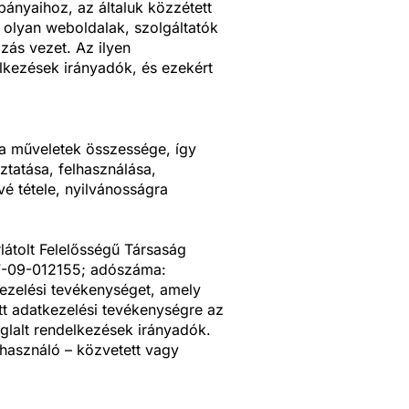
ányaihoz, az általuk közzétett
 olyan weboldalak, szolgáltatók
zás vezet. Az ilyen
elkezések irányadók, és ezekért
 a műveletek összessége, így
ztatása, felhasználása,
é tétele, nyilvánosságra
látolt Felelősségű Társaság
17-09-012155; adószáma:
kezelési tevékenységet, amely
tt adatkezelési tevékenységre az
oglalt rendelkezések irányadók.
használó – közvetett vagy