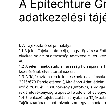
A Építechture G
adatkezelési táj
I. A Tájékoztató célja, hatálya
1.1 A jelen Tájékoztató célja, hogy rögzítse a Ép
elveket, valamint a társaság adatvédelmi és -kez
el.
1.2 A jelen Tájékoztató a Társaság honlapjain a
kezelésének elveit tartalmazza.
1.3 A Tájékoztató rendelkezéseinek kialakításako
2016/679 Rendeletében („Általános Adatvédelmi 
szóló 2011. évi CXII. törvény („Infotv.”), a Polg
reklámtevékenység alapvető feltételeiről és egyes
1.4 Ellenkező tájékoztatás hiányában a Tájékozta
Tájékoztatóban alább hivatkozott egyes honlapo