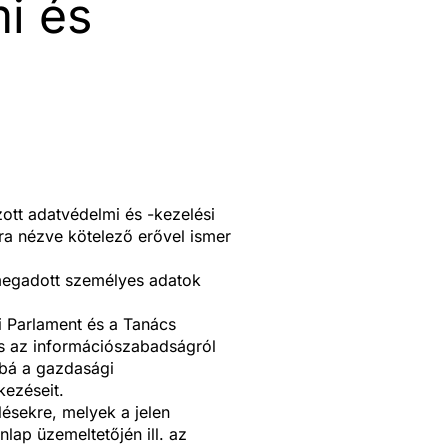
i és
zott adatvédelmi és -kezelési
ára nézve kötelező erővel ismer
l megadott személyes adatok
ai Parlament és a Tanács
és az információszabadságról
ábbá a gazdasági
kezéseit.
lésekre, melyek a jelen
ap üzemeltetőjén ill. az