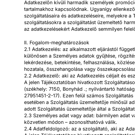
Adatkezelőn kívüli harmadik személyek promóció
tartalmakhoz kapcsolódnak. Ugyanígy ellenkező t
szolgáltatásaira és adatkezeléseire, melyekre a 
szolgáltatásokra a szolgáltatást üzemeltető har
az adatkezelésekért Adatkezelő semmilyen felelő
II. Fogalom-meghatározások
2.1 Adatkezelés: az alkalmazott eljárástól függ
különösen a Személyes adatok gyűjtése, rögzítése
lekérdezése, betekintése, felhasználása, közlés
hozatala, összehangolása vagy összekapcsolása,
2.2 Adatkezelő: aki az Adatkezelés céljait és e
A jelen Tájékoztatóban hivatkozott Szolgáltatás
(székhely: 7150, Bonyhád .; nyilvántartó ható
27951451-2-17). Ezen felül számos Szolgáltatás 
esetében a Szolgáltatás üzemeltetője minősül ad
adott Szolgáltatás üzemeltetője által a Szolgált
2.3 Személyes adat vagy adat: bármilyen adat v
közvetlen módon – azonosíthatóvá válik.
2.4 Adatfeldolgozó: az a szolgáltató, aki az Ad