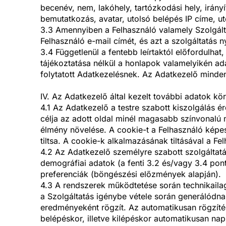
becenév, nem, lakóhely, tartózkodási hely, irány
bemutatkozás, avatar, utolsó belépés IP címe, ut
3.3 Amennyiben a Felhasználó valamely Szolgáltat
Felhasználó e-mail címét, és azt a szolgáltatás
3.4 Függetlenül a fentebb leírtaktól előfordulha
tájékoztatása nélkül a honlapok valamelyikén ad
folytatott Adatkezelésnek. Az Adatkezelő minde
IV. Az Adatkezelő által kezelt további adatok kö
4.1 Az Adatkezelő a testre szabott kiszolgálás 
célja az adott oldal minél magasabb színvonalú 
élmény növelése. A cookie-t a Felhasználó képes 
tiltsa. A cookie-k alkalmazásának tiltásával a F
4.2 Az Adatkezelő személyre szabott szolgáltat
demográfiai adatok (a fenti 3.2 és/vagy 3.4 pon
preferenciák (böngészési előzmények alapján).
4.3 A rendszerek működtetése során technikaila
a Szolgáltatás igénybe vétele során generálódn
eredményeként rögzít. Az automatikusan rögzítés
belépéskor, illetve kilépéskor automatikusan nap