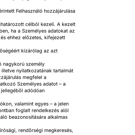
intett Felhasználó hozzájárulása
atározott célból kezeli. A kezelt
tben, ha a Személyes adatokat az
 és ehhez előzetes, kifejezett
ségéért kizárólag az azt
rló nagykorú személy
lletve nyilatkozatának tartalmát
zzájárulás megfelel a
onatkozó Személyes adatot – a
k jellegéből adódóan
ókon, valamint egyes – a jelen
ntban foglalt rendelkezés alól
ználó beazonosítására alkalmas
írósági, rendőrségi megkeresés,