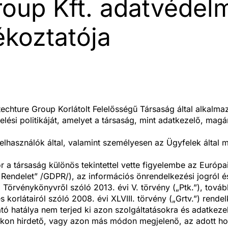
roup Kft. adatvédelm
ékoztatója
ítechture Group Korlátolt Felelősségű Társaság által alkalma
elési politikáját, amelyet a társaság, mint adatkezelő, mag
 Felhasználók által, valamint személyesen az Ügyfelek álta
r a társaság különös tekintettel vette figyelembe az Európ
Rendelet” /GDPR/), az információs önrendelkezési jogról 
ári Törvénykönyvről szóló 2013. évi V. törvény („Ptk.”), tov
 korlátairól szóló 2008. évi XLVIII. törvény („Grtv.”) rendel
tó hatálya nem terjed ki azon szolgáltatásokra és adatkeze
kon hirdető, vagy azon más módon megjelenő, az adott honl