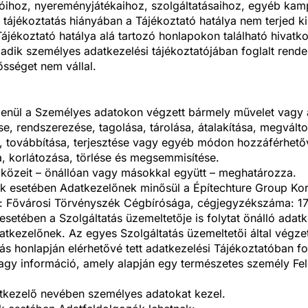
ihoz, nyereményjátékaihoz, szolgáltatásaihoz, egyéb kamp
ájékoztatás hiányában a Tájékoztató hatálya nem terjed ki
Tájékoztató hatálya alá tartozó honlapokon található hivatko
madik személyes adatkezelési tájékoztatójában foglalt rend
sséget nem vállal.
etlenül a Személyes adatokon végzett bármely művelet vagy
, rendszerezése, tagolása, tárolása, átalakítása, megválto
e, továbbítása, terjesztése vagy egyéb módon hozzáférhetőv
 korlátozása, törlése és megsemmisítése.
szközeit – önállóan vagy másokkal együtt – meghatározza.
ok esetében Adatkezelőnek minősül a Építechture Group Kor
ság: Fővárosi Törvényszék Cégbírósága, cégjegyzékszáma: 
esetében a Szolgáltatás üzemeltetője is folytat önálló adat
atkezelőnek. Az egyes Szolgáltatás üzemeltetői által végze
atás honlapján elérhetővé tett adatkezelési Tájékoztatóban f
agy információ, amely alapján egy természetes személy Fel
atkezelő nevében személyes adatokat kezel.