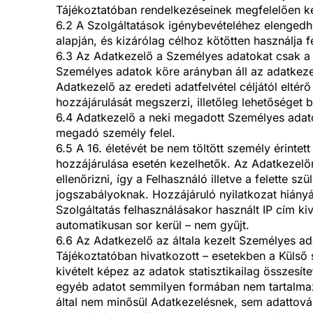
Tájékoztatóban rendelkezéseinek megfelelően ke
6.2 A Szolgáltatások igénybevételéhez elengedh
alapján, és kizárólag célhoz kötötten használja fe
6.3 Az Adatkezelő a Személyes adatokat csak a j
Személyes adatok köre arányban áll az adatkezel
Adatkezelő az eredeti adatfelvétel céljától eltérő
hozzájárulását megszerzi, illetőleg lehetőséget b
6.4 Adatkezelő a neki megadott Személyes adato
megadó személy felel.
6.5 A 16. életévét be nem töltött személy érinte
hozzájárulása esetén kezelhetők. Az Adatkezelőn
ellenőrizni, így a Felhasználó illetve a felette s
jogszabályoknak. Hozzájáruló nyilatkozat hiányá
Szolgáltatás felhasználásakor használt IP cím ki
automatikusan sor kerül – nem gyűjt.
6.6 Az Adatkezelő az általa kezelt Személyes ad
Tájékoztatóban hivatkozott – esetekben a Külső s
kivételt képez az adatok statisztikailag összesí
egyéb adatot semmilyen formában nem tartalmaz
által nem minősül Adatkezelésnek, sem adattová