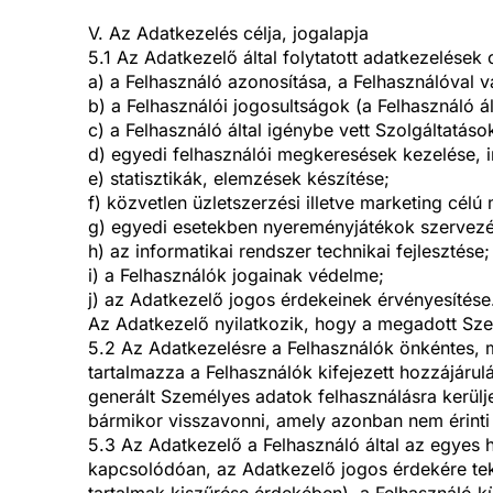
V. Az Adatkezelés célja, jogalapja
5.1 Az Adatkezelő által folytatott adatkezelések c
a) a Felhasználó azonosítása, a Felhasználóval v
b) a Felhasználói jogosultságok (a Felhasználó á
c) a Felhasználó által igénybe vett Szolgáltatás
d) egyedi felhasználói megkeresések kezelése, i
e) statisztikák, elemzések készítése;
f) közvetlen üzletszerzési illetve marketing célú 
g) egyedi esetekben nyereményjátékok szervezése
h) az informatikai rendszer technikai fejlesztése;
i) a Felhasználók jogainak védelme;
j) az Adatkezelő jogos érdekeinek érvényesítése
Az Adatkezelő nyilatkozik, hogy a megadott Szemé
5.2 Az Adatkezelésre a Felhasználók önkéntes, me
tartalmazza a Felhasználók kifejezett hozzájárulá
generált Személyes adatok felhasználásra kerülj
bármikor visszavonni, amely azonban nem érinti 
5.3 Az Adatkezelő a Felhasználó által az egyes 
kapcsolódóan, az Adatkezelő jogos érdekére tekint
tartalmak kiszűrése érdekében), a Felhasználó kü