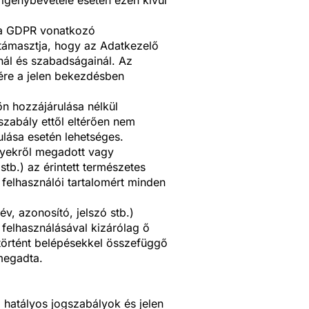
ő a GDPR vonatkozó
átámasztja, hogy az Adatkezelő
nál és szabadságainál. Az
szére a jelen bekezdésben
n hozzájárulása nélkül
zabály ettől eltérően nem
ulása esetén lehetséges.
élyekről megadott vagy
stb.) az érintett természetes
 felhasználói tartalomért minden
v, azonosító, jelszó stb.)
 felhasználásával kizárólag ő
 történt belépésekkel összefüggő
 megadta.
 hatályos jogszabályok és jelen