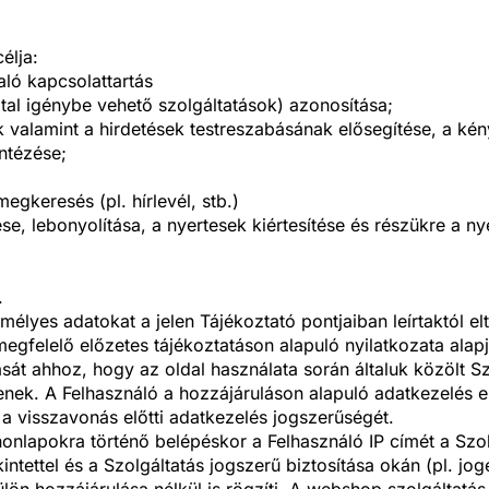
élja:
aló kapcsolattartás
ltal igénybe vehető szolgáltatások) azonosítása;
ok valamint a hirdetések testreszabásának elősegítése, a ké
ntézése;
megkeresés (pl. hírlevél, stb.)
, lebonyolítása, a nyertesek kiértesítése és részükre a ny
.
lyes adatokat a jelen Tájékoztató pontjaiban leírtaktól elt
gfelelő előzetes tájékoztatáson alapuló nyilatkozata alapj
sát ahhoz, hogy az oldal használata során általuk közölt Sz
enek. A Felhasználó a hozzájáruláson alapuló adatkezelés e
a visszavonás előtti adatkezelés jogszerűségét.
honlapokra történő belépéskor a Felhasználó IP címét a Szo
ettel és a Szolgáltatás jogszerű biztosítása okán (pl. jogel
lön hozzájárulása nélkül is rögzíti. A webshop szolgáltatás