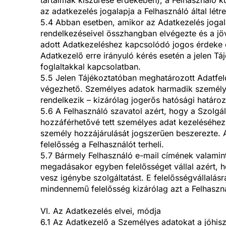
az adatkezelés jogalapja a Felhasználó által létr
5.4 Abban esetben, amikor az Adatkezelés joga
rendelkezéseivel összhangban elvégezte és a jöv
adott Adatkezeléshez kapcsolódó jogos érdeke e
Adatkezelő erre irányuló kérés esetén a jelen Táj
foglaltakkal kapcsolatban.
5.5 Jelen Tájékoztatóban meghatározott Adatfel
végezhető. Személyes adatok harmadik személyn
rendelkezik – kizárólag jogerős hatósági határoz
5.6 A Felhasználó szavatol azért, hogy a Szolg
hozzáférhetővé tett személyes adat kezeléséhez (p
személy hozzájárulását jogszerűen beszerezte. A 
felelősség a Felhasználót terheli.
5.7 Bármely Felhasználó e-mail címének valamint 
megadásakor egyben felelősséget vállal azért, ho
vesz igénybe szolgáltatást. E felelősségvállalá
mindennemű felelősség kizárólag azt a Felhasznál
VI. Az Adatkezelés elvei, módja
6.1 Az Adatkezelő a Személyes adatokat a jóhisz