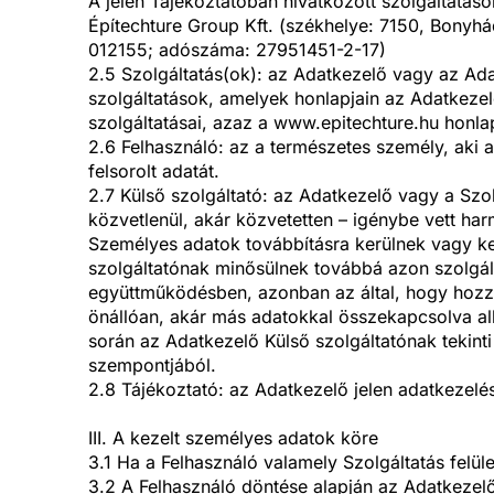
A jelen Tájékoztatóban hivatkozott szolgáltatás
Építechture Group Kft. (székhelye: 7150, Bonyh
012155; adószáma: 27951451-2-17)
2.5 Szolgáltatás(ok): az Adatkezelő vagy az Adat
szolgáltatások, amelyek honlapjain az Adatkezel
szolgáltatásai, azaz a www.epitechture.hu honlap
2.6 Felhasználó: az a természetes személy, aki 
felsorolt adatát.
2.7 Külső szolgáltató: az Adatkezelő vagy a Szo
közvetlenül, akár közvetetten – igénybe vett har
Személyes adatok továbbításra kerülnek vagy ker
szolgáltatónak minősülnek továbbá azon szolgál
együttműködésben, azonban az által, hogy hozzá
önállóan, akár más adatokkal összekapcsolva alk
során az Adatkezelő Külső szolgáltatónak tekinti 
szempontjából.
2.8 Tájékoztató: az Adatkezelő jelen adatkezelés
III. A kezelt személyes adatok köre
3.1 Ha a Felhasználó valamely Szolgáltatás felül
3.2 A Felhasználó döntése alapján az Adatkezelő