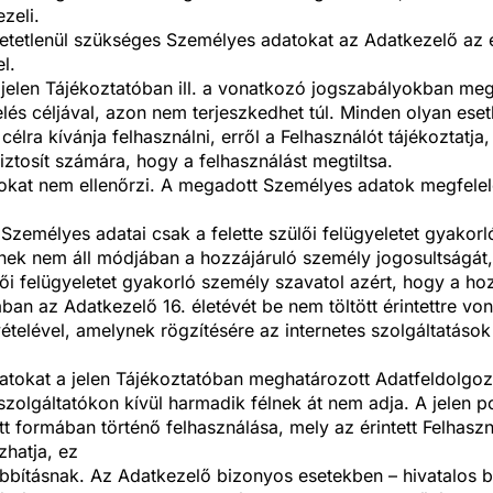
zeli.
etetlenül szükséges Személyes adatokat az Adatkezelő az ér
l.
elen Tájékoztatóban ill. a vonatkozó jogszabályokban megh
és céljával, azon nem terjeszkedhet túl. Minden olyan ese
 célra kívánja felhasználni, erről a Felhasználót tájékoztatja,
iztosít számára, hogy a felhasználást megtiltsa.
kat nem ellenőrzi. A megadott Személyes adatok megfelelő
tt Személyes adatai csak a felette szülői felügyeletet gyako
ek nem áll módjában a hozzájáruló személy jogosultságát, i
zülői felügyeletet gyakorló személy szavatol azért, hogy a ho
ban az Adatkezelő 16. életévét be nem töltött érintettre v
vételével, amelynek rögzítésére az internetes szolgáltatáso
atokat a jelen Tájékoztatóban meghatározott Adatfeldolgoz
zolgáltatókon kívül harmadik félnek át nem adja. A jelen po
tett formában történő felhasználása, mely az érintett Felhas
hatja, ez
bbításnak. Az Adatkezelő bizonyos esetekben – hivatalos b