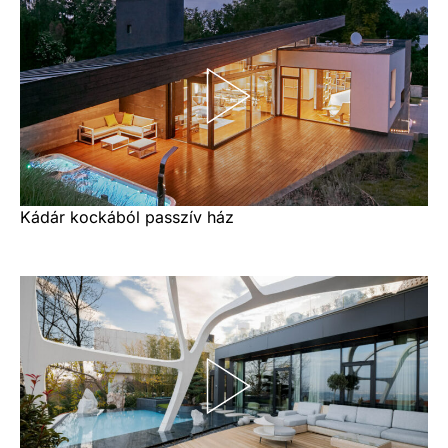
Kádár kockából passzív ház