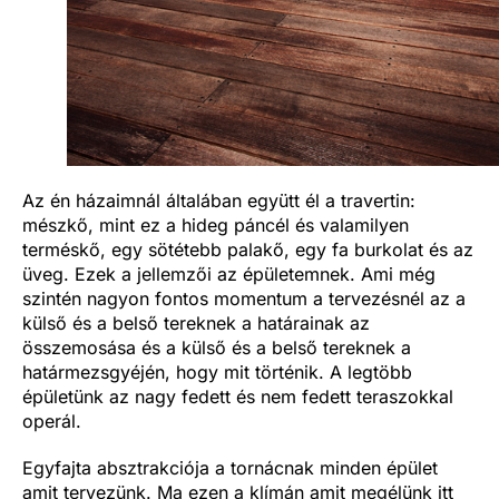
Az én házaimnál általában együtt él a travertin:
mészkő, mint ez a hideg páncél és valamilyen
terméskő, egy sötétebb palakő, egy fa burkolat és az
üveg. Ezek a jellemzői az épületemnek. Ami még
szintén nagyon fontos momentum a tervezésnél az a
külső és a belső tereknek a határainak az
összemosása és a külső és a belső tereknek a
határmezsgyéjén, hogy mit történik. A legtöbb
épületünk az nagy fedett és nem fedett teraszokkal
operál.
Egyfajta absztrakciója a tornácnak minden épület
amit tervezünk. Ma ezen a klímán amit megélünk itt