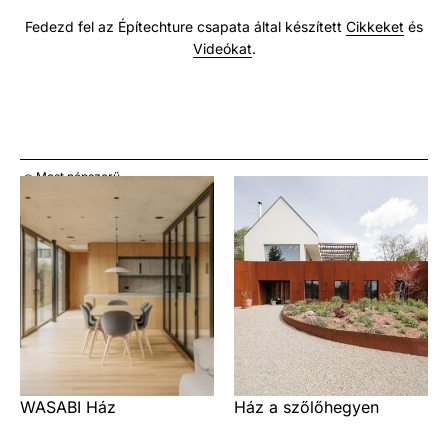
Fedezd fel az Építechture csapata által készített
Cikkeket
és
Videókat
.
Most népszerű
WASABI Ház
Ház a szőlőhegyen