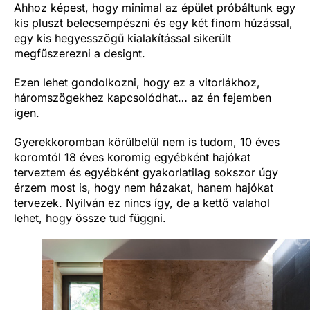
Ahhoz képest, hogy minimal az épület próbáltunk egy
kis pluszt belecsempészni és egy két finom húzással,
egy kis hegyesszögű kialakítással sikerült
megfűszerezni a designt.
Ezen lehet gondolkozni, hogy ez a vitorlákhoz,
háromszögekhez kapcsolódhat… az én fejemben
igen.
Gyerekkoromban körülbelül nem is tudom, 10 éves
koromtól 18 éves koromig egyébként hajókat
terveztem és egyébként gyakorlatilag sokszor úgy
érzem most is, hogy nem házakat, hanem hajókat
tervezek. Nyilván ez nincs így, de a kettő valahol
lehet, hogy össze tud függni.