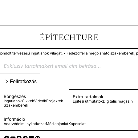
 ingatlanok világát. •
Fedezd fel a megbízható szakemberek, prémium termékek
Feliratkozás
Böngészés
Extra tartalmak
Ingatlanok
Cikkek
Videók
Projektek
Építési útmutatók
Digitális magazin
Szakemberek
Információ
Adatvédelmi nyilatkozat
Médiaajánlat
Kapcsolat