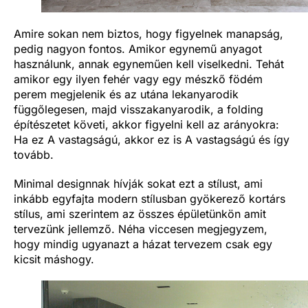
Amire sokan nem biztos, hogy figyelnek manapság,
pedig nagyon fontos. Amikor egynemű anyagot
használunk, annak egyneműen kell viselkedni. Tehát
amikor egy ilyen fehér vagy egy mészkő födém
perem megjelenik és az utána lekanyarodik
függőlegesen, majd visszakanyarodik, a folding
építészetet követi, akkor figyelni kell az arányokra:
Ha ez A vastagságú, akkor ez is A vastagságú és így
tovább.
Minimal designnak hívják sokat ezt a stílust, ami
inkább egyfajta modern stílusban gyökerező kortárs
stílus, ami szerintem az összes épületünkön amit
tervezünk jellemző. Néha viccesen megjegyzem,
hogy mindig ugyanazt a házat tervezem csak egy
kicsit máshogy.