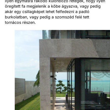
ilyen egymásra rakódó különböző rétegek, hogy ilyen
öregített fa megjelenik a kőbe ágyazva, vagy pedig
akár egy csillagképet lehet felfedezni a padló
burkolatban, vagy pedig a szomszéd felé tett
tornácos részen.