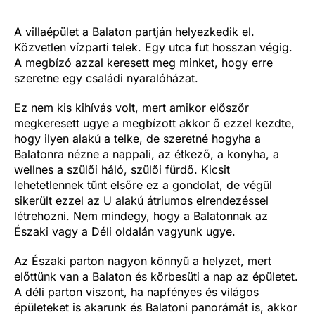
A villaépület a Balaton partján helyezkedik el.
Közvetlen vízparti telek. Egy utca fut hosszan végig.
A megbízó azzal keresett meg minket, hogy erre
szeretne egy családi nyaralóházat.
Ez nem kis kihívás volt, mert amikor előszőr
megkeresett ugye a megbízott akkor ő ezzel kezdte,
hogy ilyen alakú a telke, de szeretné hogyha a
Balatonra nézne a nappali, az étkező, a konyha, a
wellnes a szülői háló, szülői fürdő. Kicsit
lehetetlennek tűnt elsőre ez a gondolat, de végül
sikerült ezzel az U alakú átriumos elrendezéssel
létrehozni. Nem mindegy, hogy a Balatonnak az
Északi vagy a Déli oldalán vagyunk ugye.
Az Északi parton nagyon könnyű a helyzet, mert
előttünk van a Balaton és körbesüti a nap az épületet.
A déli parton viszont, ha napfényes és világos
épületeket is akarunk és Balatoni panorámát is, akkor