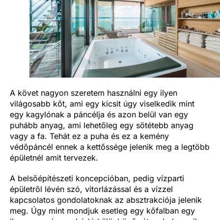
A követ nagyon szeretem használni egy ilyen
világosabb kőt, ami egy kicsit úgy viselkedik mint
egy kagylónak a páncélja és azon belül van egy
puhább anyag, ami lehetőleg egy sötétebb anyag
vagy a fa. Tehát ez a puha és ez a kemény
védőpáncél ennek a kettőssége jelenik meg a legtöbb
épületnél amit tervezek.
A belsőépítészeti koncepcióban, pedig vízparti
épületről lévén szó, vitorlázással és a vízzel
kapcsolatos gondolatoknak az absztrakciója jelenik
meg. Úgy mint mondjuk esetleg egy kőfalban egy