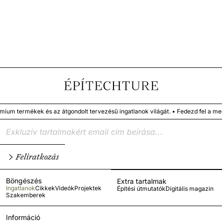
termékek és az átgondolt tervezésű ingatlanok világát. • Fedezd fel a megbí
Feliratkozás
Böngészés
Extra tartalmak
Ingatlanok
Cikkek
Videók
Projektek
Építési útmutatók
Digitális magazin
Szakemberek
Információ