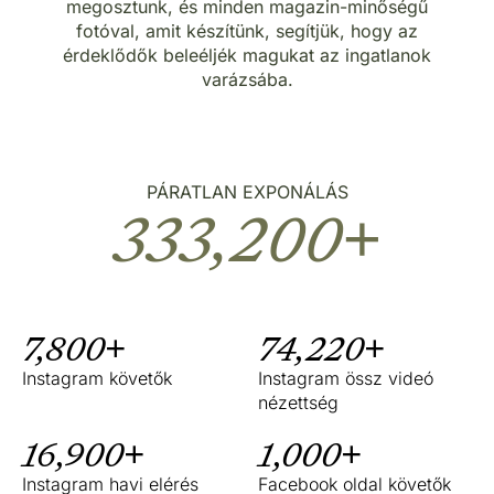
megosztunk, és minden magazin-minőségű
fotóval, amit készítünk, segítjük, hogy az
érdeklődők beleéljék magukat az ingatlanok
varázsába.
PÁRATLAN EXPONÁLÁS
333,200
+
7,800+
74,220+
Instagram követők
Instagram össz videó
nézettség
16,900+
1,000+
Instagram havi elérés
Facebook oldal követők