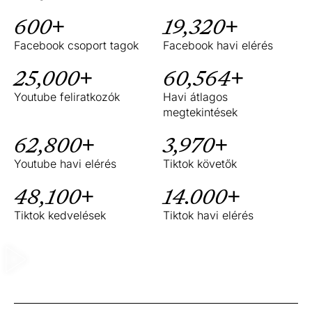
600+
19,320+
Facebook csoport tagok
Facebook havi elérés
25,000+
60,564+
Youtube feliratkozók
Havi átlagos
megtekintések
62,800+
3,970+
Youtube havi elérés
Tiktok követők
48,100+
14.000+
Tiktok kedvelések
Tiktok havi elérés