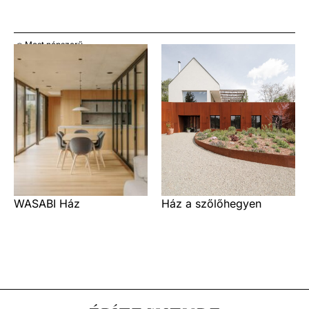
Most népszerű
WASABI Ház
Ház a szőlőhegyen