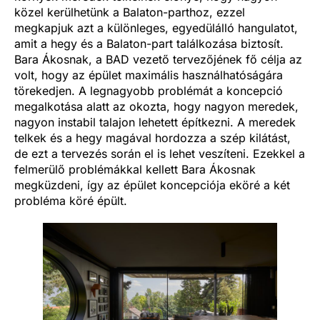
közel kerülhetünk a Balaton-parthoz, ezzel
megkapjuk azt a különleges, egyedülálló hangulatot,
amit a hegy és a Balaton-part találkozása biztosít.
Bara Ákosnak, a BAD vezető tervezőjének fő célja az
volt, hogy az épület maximális használhatóságára
törekedjen. A legnagyobb problémát a koncepció
megalkotása alatt az okozta, hogy nagyon meredek,
nagyon instabil talajon lehetett építkezni. A meredek
telkek és a hegy magával hordozza a szép kilátást,
de ezt a tervezés során el is lehet veszíteni. Ezekkel a
felmerülő problémákkal kellett Bara Ákosnak
megküzdeni, így az épület koncepciója eköré a két
probléma köré épült.