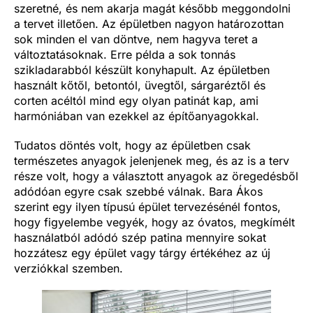
szeretné, és nem akarja magát később meggondolni
a tervet illetően. Az épületben nagyon határozottan
sok minden el van döntve, nem hagyva teret a
változtatásoknak. Erre példa a sok tonnás
szikladarabból készült konyhapult. Az épületben
használt kőtől, betontól, üvegtől, sárgaréztől és
corten acéltól mind egy olyan patinát kap, ami
harmóniában van ezekkel az építőanyagokkal.
Tudatos döntés volt, hogy az épületben csak
természetes anyagok jelenjenek meg, és az is a terv
része volt, hogy a választott anyagok az öregedésből
adódóan egyre csak szebbé válnak. Bara Ákos
szerint egy ilyen típusú épület tervezésénél fontos,
hogy figyelembe vegyék, hogy az óvatos, megkímélt
használatból adódó szép patina mennyire sokat
hozzátesz egy épület vagy tárgy értékéhez az új
verziókkal szemben.