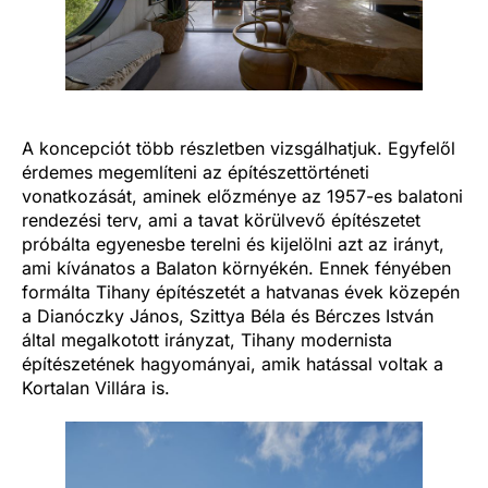
A koncepciót több részletben vizsgálhatjuk. Egyfelől
érdemes megemlíteni az építészettörténeti
vonatkozását, aminek előzménye az 1957-es balatoni
rendezési terv, ami a tavat körülvevő építészetet
próbálta egyenesbe terelni és kijelölni azt az irányt,
ami kívánatos a Balaton környékén. Ennek fényében
formálta Tihany építészetét a hatvanas évek közepén
a Dianóczky János, Szittya Béla és Bérczes István
által megalkotott irányzat, Tihany modernista
építészetének hagyományai, amik hatással voltak a
Kortalan Villára is.