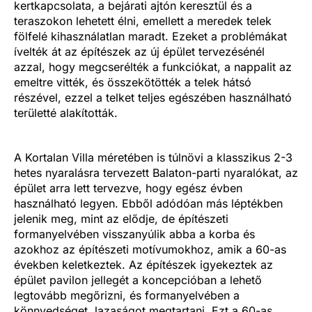
kertkapcsolata, a bejárati ajtón keresztül és a
teraszokon lehetett élni, emellett a meredek telek
fölfelé kihasználatlan maradt. Ezeket a problémákat
ívelték át az építészek az új épület tervezésénél
azzal, hogy megcserélték a funkciókat, a nappalit az
emeltre vitték, és összekötötték a telek hátsó
részével, ezzel a telket teljes egészében használható
területté alakították.
A Kortalan Villa méretében is túlnövi a klasszikus 2-3
hetes nyaralásra tervezett Balaton-parti nyaralókat, az
épület arra lett tervezve, hogy egész évben
használható legyen. Ebből adódóan más léptékben
jelenik meg, mint az elődje, de építészeti
formanyelvében visszanyúlik abba a korba és
azokhoz az építészeti motívumokhoz, amik a 60-as
években keletkeztek. Az építészek igyekeztek az
épület pavilon jellegét a koncepcióban a lehető
legtovább megőrizni, és formanyelvében a
könnyedséget, lazaságot megtartani. Ezt a 60-as