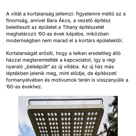
A villát a kortalanság jellemzi: figyelemre méltó az a
finomság, amivel Bara Ákos, a vezető építész
beleilleszti az épületet a Tihany építészetét
meghatározó ’60-as évek képébe, miközben
modernségben nem marad el a kortárs épületektől.
Kortalanságát erősíti, hogy a telken eredetileg álló
házzal megteremtették a kapcsolatot, így a régi
nyaraló „beleépült” az új villába. Az új ház más
léptékben jelenik meg, mint elődje, de építészeti
formanyelvében és motívumok terén is visszanyúlik a
’60-as évekhez.