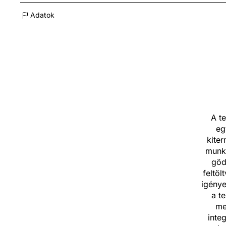
Adatok
A te
eg
kiter
munká
göd
feltöl
igénye
a t
me
inte