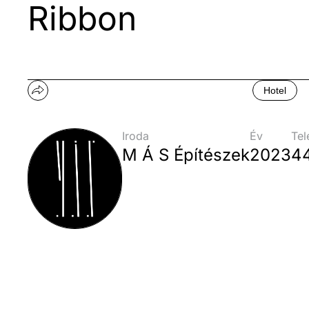
Ribbon
Hotel
Iroda
Év
Tel
M Á S Építészek
2023
4