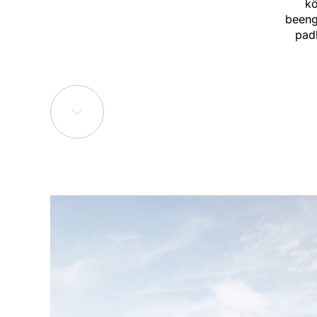
kö
beeng
padl
eltűni
a vízh