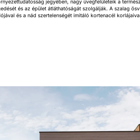
rnyezettudatosság jegyében, nagy üvegfelületeik a termés
edését és az épület átláthatóságát szolgálják. A szalag ösv
ójával és a nád szertelenségét imitáló kortenacél korlájaiva
k a terület erdősebb részein, hol a főépület részeként szolg
ez történő lejutást biztosítja. A tó közepén elhelyezkedő sz
is ez vezet el minket.