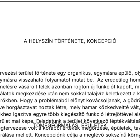
A HELYSZÍN TÖRTÉNETE, KONCEPCIÓ
rvezési terület története egy organikus, egymásra épülő, o
ymásra visszaható folyamatot mutat be. Az eredetileg ho
melésre vásárolt telek azonban rögtön új funkciót kapott, m
latok megkezdése után nem sokkal talajvíz keletkezett a k
rökben. Hogy a problémából előnyt kovácsoljanak, a gödr
tve horgásztavat hoztak létre, mely hamar közkedveltté vált
khez igazítva egyre több kiegészítő funkció létrejöttével ala
erület mai képe. Feladatunk a terület következő léptékváltás
TÖMEGFORMÁLÁS, ÉPÜLETEK
gtervezése volt a korábbi értékek megőrzése, épületek, ta
grálása mellett. Koncepciónk célja a meglévő sokszínű körn