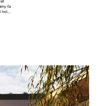
zet
ény fa
l hol
ál vagy
igethez