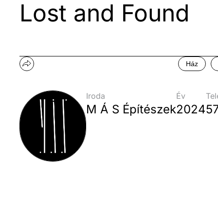
Lost and Found
Ház
Iroda
Év
Tel
M Á S Építészek
2024
5