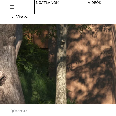
INGATLANOK
VIDEÓK
Vissza
Építechture