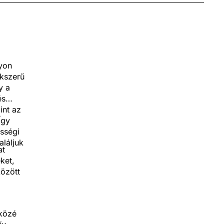
gyon
ékszerű
y a
és
int az
Így
össégi
aláljuk
at
ket,
között
 közé