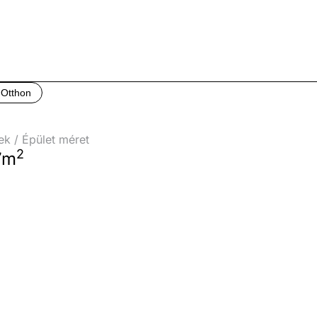
Otthon
ek / Épület méret
2
7m