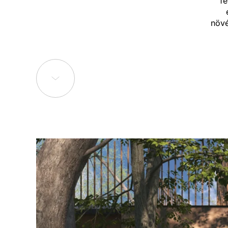
fe
növé