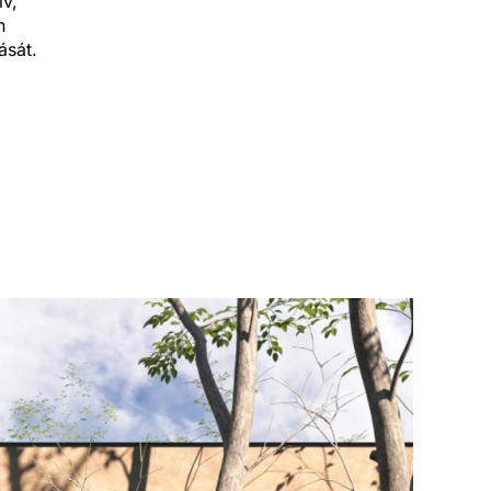
ív,
n
ását.