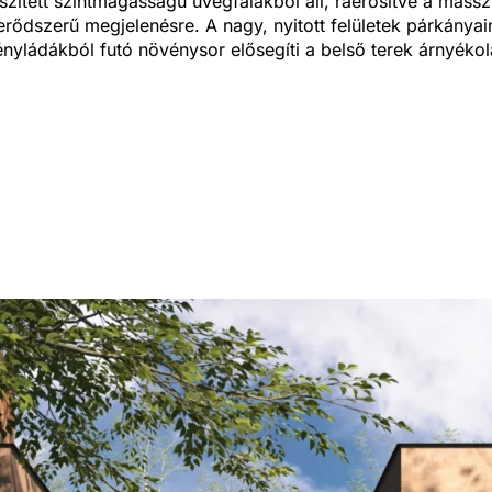
szített szintmagasságú üvegfalakból áll, ráerősítve a massz
erődszerű megjelenésre. A nagy, nyitott felületek párkányai
nyládákból futó növénysor elősegíti a belső terek árnyékol