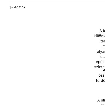
Adatok
A l
különl
te
m
folya
ut
épüle
szinte
A
öss
fürdő
A st