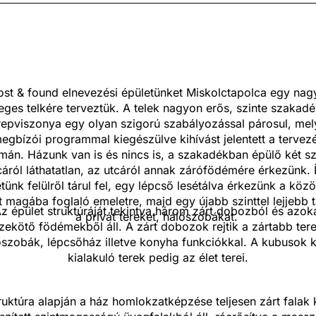
ost & found elnevezési épületünket Miskolctapolca egy na
eges telkére terveztük. A telek nagyon erős, szinte szakad
repviszonya egy olyan szigorú szabályozással párosul, mel
egbízói programmal kiegészülve kihívást jelentett a tervez
mán. Házunk van is és nincs is, a szakadékban épülő két sz
cáról láthatatlan, az utcáról annak zárófödémére érkezünk. 
tünk felülről tárul fel, egy lépcső lesétálva érkezünk a köz
t magába foglaló emeletre, majd egy újabb szinttel lejjebb t
z épület struktúráját tekintva három zárt dobozból és azok
a privát tereket, hálószobákat.
zekötő födémekből áll. A zárt dobozok rejtik a zártabb tere
szobák, lépcsőház illetve konyha funkciókkal. A kubusok 
kialakuló terek pedig az élet terei.
ruktúra alapján a ház homlokzatképzése teljesen zárt falak