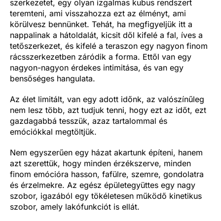
szerkezetet, egy olyan izgalmas kubus rendszert
teremteni, ami visszahozza ezt az élményt, ami
körülvesz bennünket. Tehát, ha megfigyeljük itt a
nappalinak a hátoldalát, kicsit dől kifelé a fal, íves a
tetőszerkezet, és kifelé a teraszon egy nagyon finom
rácsszerkezetben záródik a forma. Ettől van egy
nagyon-nagyon érdekes intimitása, és van egy
bensőséges hangulata.
Az élet limitált, van egy adott időnk, az valószínűleg
nem lesz több, azt tudjuk tenni, hogy ezt az időt, ezt
gazdagabbá tesszük, azaz tartalommal és
emóciókkal megtöltjük.
Nem egyszerűen egy házat akartunk építeni, hanem
azt szerettük, hogy minden érzékszerve, minden
finom emócióra hasson, fafülre, szemre, gondolatra
és érzelmekre. Az egész épületegyüttes egy nagy
szobor, igazából egy tökéletesen működő kinetikus
szobor, amely lakófunkciót is ellát.