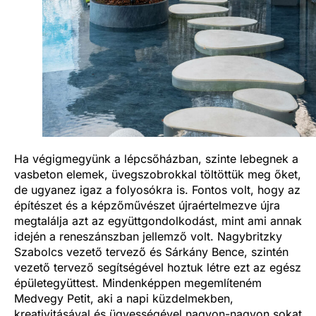
Ha végigmegyünk a lépcsőházban, szinte lebegnek a
vasbeton elemek, üvegszobrokkal töltöttük meg őket,
de ugyanez igaz a folyosókra is. Fontos volt, hogy az
építészet és a képzőművészet újraértelmezve újra
megtalálja azt az együttgondolkodást, mint ami annak
idején a reneszánszban jellemző volt. Nagybritzky
Szabolcs vezető tervező és Sárkány Bence, szintén
vezető tervező segítségével hoztuk létre ezt az egész
épületegyüttest. Mindenképpen megemlíteném
Medvegy Petit, aki a napi küzdelmekben,
kreativitásával és ügyességével nagyon-nagyon sokat