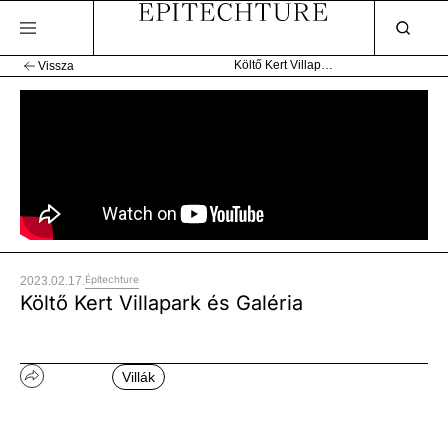
Költő Kert Villapark és Galéria
Vissza
Építechture
2023.02.17.
Költő Kert Villapark és Galéria
Villák