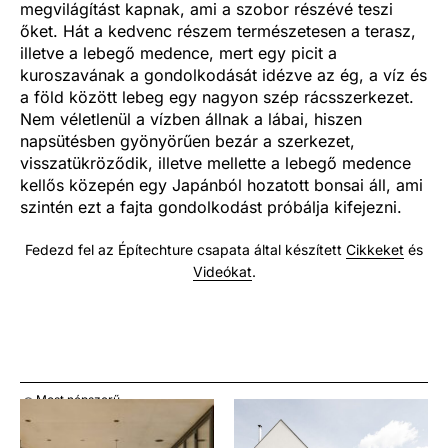
megvilágítást kapnak, ami a szobor részévé teszi
őket. Hát a kedvenc részem természetesen a terasz,
illetve a lebegő medence, mert egy picit a
kuroszavának a gondolkodását idézve az ég, a víz és
a föld között lebeg egy nagyon szép rácsszerkezet.
Nem véletlenül a vízben állnak a lábai, hiszen
napsütésben gyönyörűen bezár a szerkezet,
visszatükröződik, illetve mellette a lebegő medence
kellős közepén egy Japánból hozatott bonsai áll, ami
szintén ezt a fajta gondolkodást próbálja kifejezni.
Fedezd fel az Építechture csapata által készített
Cikkeket
és
Videókat
.
Most népszerű