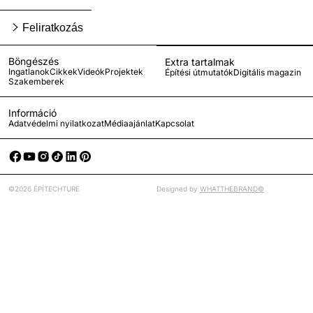
Feliratkozás
Böngészés
Extra tartalmak
Ingatlanok
Cikkek
Videók
Projektek
Építési útmutatók
Digitális magazin
Szakemberek
Információ
Adatvédelmi nyilatkozat
Médiaajánlat
Kapcsolat
©2026 ÉPÍTECHTURE
Designed by
WHATTHEBRAND©