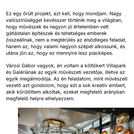
Ez egy őrült projekt, azt kell, hogy mondjam. Nagy
valószínűséggel kevésszer történik meg a világban,
hogy művészek és nagyon jó értelemben vett
gátlástalan építészek és tehetséges emberek
összeállnak, nem a megtérülés az elsődleges feladat,
hanem az, hogy valami nagyon szépet alkossunk, és
utána jön az, hogy ez mennyire lesz piacképes.
Városi Gábor vagyok, én voltam a költőkert Villapark
és Galériának az egyik művészeti vezetője, illetve az
egyik megálmodója. Az én feladatom, mint művészeti
vezető azt gondolom, hogy ezt a sok kreatív embert,
akik körülöttem alkottak, ezeket megfelelő arányban
megfelelő helyre elhelyezzem.