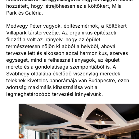
hozzátett, hogy létrejöhessen ez a költőkert, Mila
Park és Galéria.
Medvegy Péter vagyok, építészmérnök, a Költőkert
Villapark társtervezője. Az organikus építészeti
filozófia volt az irányelv, hogy az épület
természetesen nőjön ki abból a helyből, ahová
tervezve lett és alkosson azzal harmonikus, szerves
egységet, mind a felhasznált anyagok, az épület
mérete és a gondolatisága szempontjából is. A
Svábhegy oldalába ékelődő viszonylag meredek
teleknek kivételes panorámája van Budapestre, ezen
adottság maximális kihasználása volt a
legmeghatározóbb tervezési irányelvünk.