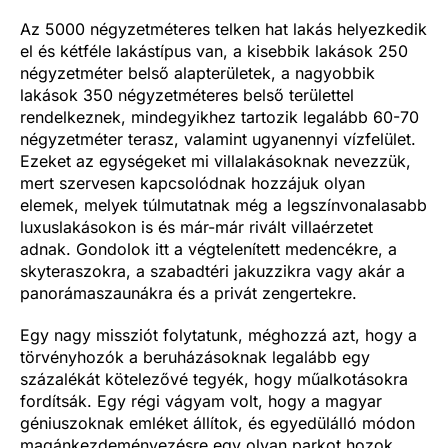
Az 5000 négyzetméteres telken hat lakás helyezkedik
el és kétféle lakástípus van, a kisebbik lakások 250
négyzetméter belső alapterületek, a nagyobbik
lakások 350 négyzetméteres belső területtel
rendelkeznek, mindegyikhez tartozik legalább 60-70
négyzetméter terasz, valamint ugyanennyi vízfelület.
Ezeket az egységeket mi villalakásoknak nevezzük,
mert szervesen kapcsolódnak hozzájuk olyan
elemek, melyek túlmutatnak még a legszínvonalasabb
luxuslakásokon is és már-már rivált villaérzetet
adnak. Gondolok itt a végtelenített medencékre, a
skyteraszokra, a szabadtéri jakuzzikra vagy akár a
panorámaszaunákra és a privát zengertekre.
Egy nagy missziót folytatunk, méghozzá azt, hogy a
törvényhozók a beruházásoknak legalább egy
százalékát kötelezővé tegyék, hogy műalkotásokra
fordítsák. Egy régi vágyam volt, hogy a magyar
géniuszoknak emléket állítok, és egyedülálló módon
magánkezdeményezésre egy olyan parkot hozok