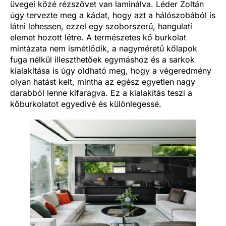
üvegei közé rézszövet van laminálva. Léder Zoltán
úgy tervezte meg a kádat, hogy azt a hálószobából is
látni lehessen, ezzel egy szoborszerű, hangulati
elemet hozott létre. A természetes kő burkolat
mintázata nem ismétlődik, a nagyméretű kőlapok
fuga nélkül illeszthetőek egymáshoz és a sarkok
kialakítása is úgy oldható meg, hogy a végeredmény
olyan hatást kelt, mintha az egész egyetlen nagy
darabból lenne kifaragva. Ez a kialakítás teszi a
kőburkolatot egyedivé és különlegessé.