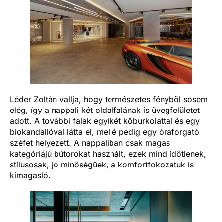
Léder Zoltán vallja, hogy természetes fényből sosem
elég, így a nappali két oldalfalának is üvegfelületet
adott. A további falak egyikét kőburkolattal és egy
biokandallóval látta el, mellé pedig egy óraforgató
széfet helyezett. A nappaliban csak magas
kategóriájú bútorokat használt, ezek mind ídőtlenek,
stílusosak, jó minőségűek, a komfortfokozatuk is
kimagasló.