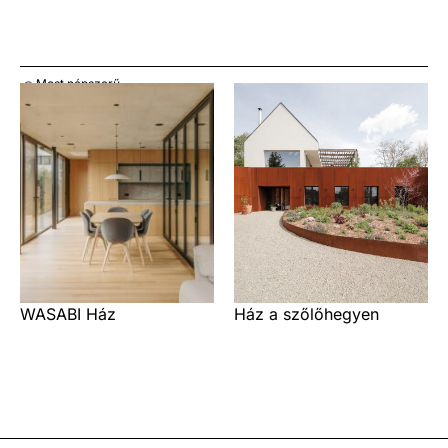
Most népszerű
WASABI Ház
Ház a szőlőhegyen