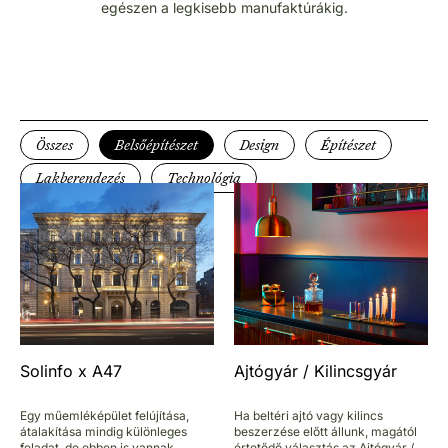
egészen a legkisebb manufaktúrákig.
Összes
Belsőépítészet
Design
Építészet
Lakberendezés
Technológia
Solinfo x A47
Ajtógyár / Kilincsgyár
Egy műemléképület felújítása,
Ha beltéri ajtó vagy kilincs
átalakítása mindig különleges
beszerzése előtt állunk, magától
feladat, de ebben is vannak
értetődő választás az Ajtógyár /