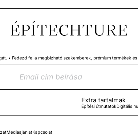
Fedezd fel a megbízható szakemberek, prémium termékek és az átgon
Extra tartalmak
Építési útmutatók
Digitális 
ozat
Médiaajánlat
Kapcsolat