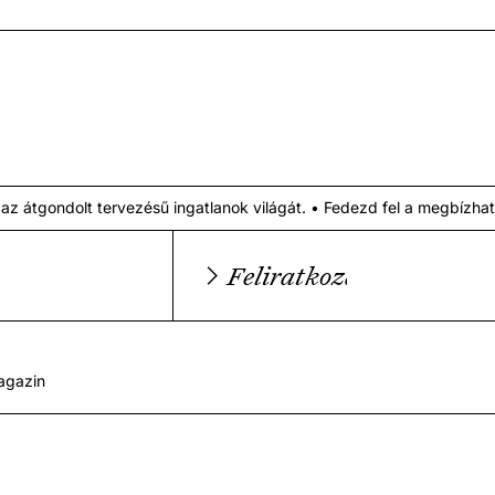
dolt tervezésű ingatlanok világát. •
Fedezd fel a megbízható szake
Feliratkozás
magazin