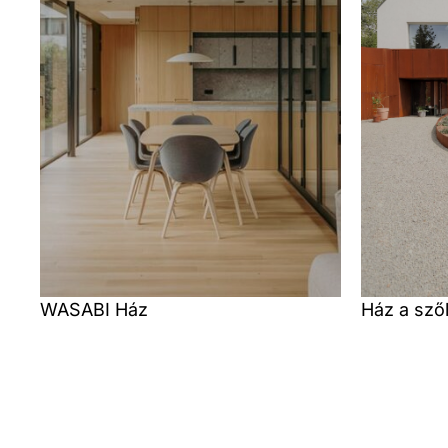
WASABI Ház
Ház a sző