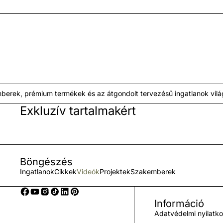
rémium termékek és az átgondolt tervezésű ingatlanok világát. • 
Exkluzív tartalmakért
Böngészés
Ingatlanok
Cikkek
Videók
Projektek
Szakemberek
Információ
Adatvédelmi nyilatk