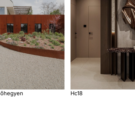
lőhegyen
Hc18