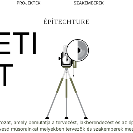
PROJEKTEK
SZAKEMBEREK
ETI
T
rozat, amely bemutatja a tervezést, lakberendezést és az é
esd műsorainkat melyekben tervezők és szakemberek meséli