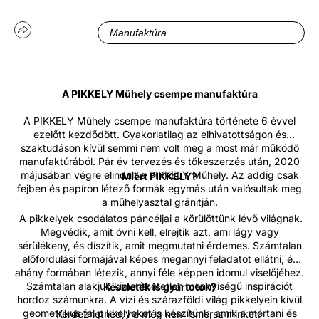
Manufaktúra
A PIKKELY Műhely csempe manufaktúra
A PIKKELY Műhely csempe manufaktúra története 6 évvel
ezelőtt kezdődött. Gyakorlatilag az elhivatottságon és
szaktudáson kívül semmi nem volt meg a most már működő
manufaktúrából. Pár év tervezés és tőkeszerzés után, 2020
májusában végre elindult a PIKKELY Műhely. Az addig csak
Miért PIKKELY?
fejben és papíron létező formák egymás után valósultak meg
a műhelyasztal gránitján.
A pikkelyek csodálatos páncéljai a körülöttünk lévő világnak.
Megvédik, amit óvni kell, elrejtik azt, ami lágy vagy
sérülékeny, és díszítik, amit megmutatni érdemes. Számtalan
előfordulási formájával képes megannyi feladatot ellátni, és
ahány formában létezik, annyi féle képpen idomul viselőjéhez.
Számtalan alakjuk kimeríthetetlen mennyiségű inspirációt
Készletek is gyártotok?
hordoz számunkra. A vízi és szárazföldi világ pikkelyein kívül
geometrikus fal pikkelyeket is készítünk, amik a mértani és
Kérdezhetnéd, ha még nem ismersz minket.