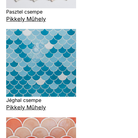
Pasztel csempe
Pikkely Műhely
Jéghal csempe
Pikkely Műhely