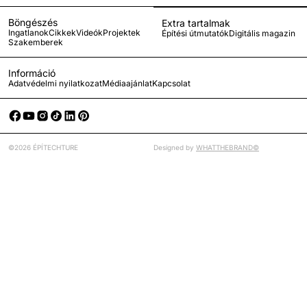
Böngészés
Extra tartalmak
Ingatlanok
Cikkek
Videók
Projektek
Építési útmutatók
Digitális magazin
Szakemberek
Információ
Adatvédelmi nyilatkozat
Médiaajánlat
Kapcsolat
©2026 ÉPÍTECHTURE
Designed by
WHATTHEBRAND©