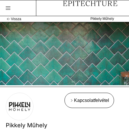
Pikkely Műhely
Vissza
Kapcsolatfelvétel
Pikkely Műhely