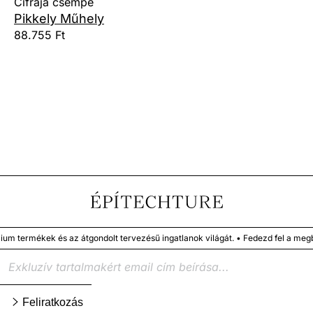
Cifrája csempe
Pikkely Műhely
88.755 Ft
ek és az átgondolt tervezésű ingatlanok világát. • Fedezd fel a megbízható 
Feliratkozás