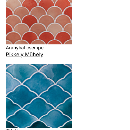
Aranyhal csempe
Pikkely Műhely