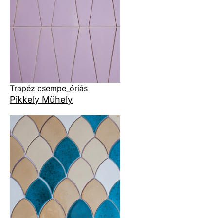
Trapéz csempe_óriás
Pikkely Műhely