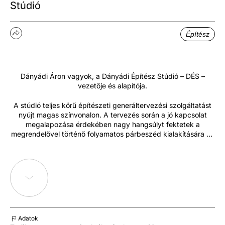
Stúdió
Építész
Dányádi Áron vagyok, a Dányádi Építész Stúdió – DÉS –
vezetője és alapítója.
A stúdió teljes körű építészeti generáltervezési szolgáltatást
nyújt magas színvonalon. A tervezés során a jó kapcsolat
megalapozása érdekében nagy hangsúlyt fektetek a
megrendelővel történő folyamatos párbeszéd kialakítására és
az igények pontos feltérképezésére, mivel a tervek
fejlesztése szoros együttműködésen alapul. A tervezés
minden alkalommal evolúciós fejlődésen megy keresztül, mely
végére minden felmerülő funkcionális-, használhatósági-,
fenntarthatósági-, környezeti- és esztétikai igényt kiszolgáló
kiforrott anatómiával rendelkező épület születik. Fontos
számomra, hogy ne öncélú építészeti tervezés valósuljon
meg, hanem az ügyfél a tervezés, a kivitelezés, majd a
Adatok
használat után is maximálisan elégedett legyen. Ezen