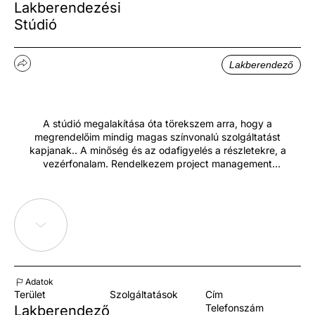
Lakberendezési
Stúdió
Lakberendező
A stúdió megalakítása óta törekszem arra, hogy a
megrendelőim mindig magas színvonalú szolgáltatást
kapjanak.. A minőség és az odafigyelés a részletekre, a
vezérfonalam. Rendelkezem project management
tapasztalattal és számos lakás lakberendezői tervezésén
keresztül sok tapasztalatot szereztem. A stúdió neve az
arany, mint nemesfém szépségére és az aranymetszés, mint a
tökéletes szépség arányára utal, egy játékos csavarral. Ez is
mutatja, hogy törekszem a szép és ízléses enteriőrök
kialakítására, de mind e mellett laza, kötetlen, néha a
szabályok átlépése által teremtek valami egyedit.
Adatok
Terület
Szolgáltatások
Cím
Telefonszám
Lakberendező