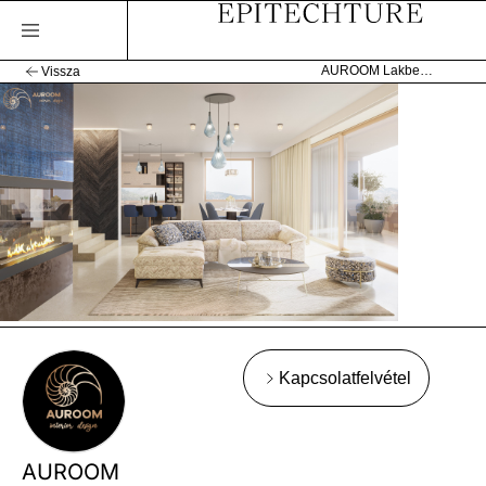
AUROOM Lakberendezési Stúdió
Vissza
Kapcsolatfelvétel
AUROOM