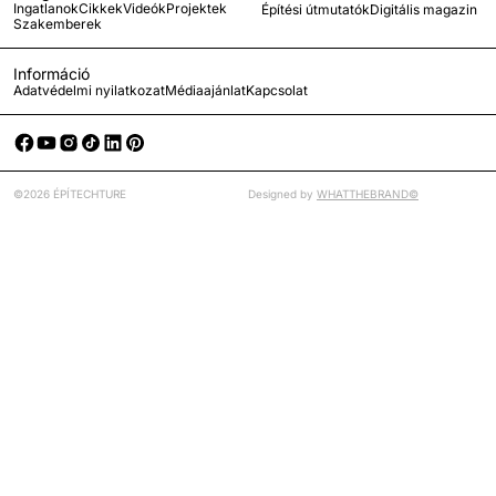
Ingatlanok
Cikkek
Videók
Projektek
Építési útmutatók
Digitális magazin
Szakemberek
Információ
Adatvédelmi nyilatkozat
Médiaajánlat
Kapcsolat
©2026 ÉPÍTECHTURE
Designed by
WHATTHEBRAND©