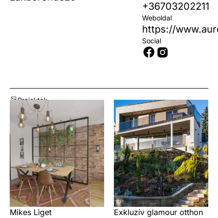
+36703202211
Weboldal
https://www.aur
Social
Projektek
Mikes Liget
Exkluzív glamour otthon