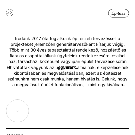
Építész
Irodánk 2017 óta foglalkozik építészeti tervezéssel, a
projekteket jellemzően generáltervezőként kísérjük végig.
Több mint 30 éves tapasztalattal rendelkező, hozzáértő és
fiatalos csapattal állunk ügyfeleink rendelkezésére, családi
ház, társasház, középület vagy ipari épület tervezése során
egyaránt.
Elhivatottak vagyunk az ügyfeleink álmainak, elképzeléseinek
kibontásában és megvalósításában, ezért az építészet
számunkra nem csak munka, hanem hivatás is. Célunk, hogy
a megvalósult épület funkcionálisan, – mint egy kiválóan
szabott öltöny-, idomuljon a tulajdonoshoz, és a terek, formák,
textúrák ritmusával visszafogott eleganciát sugározzon.