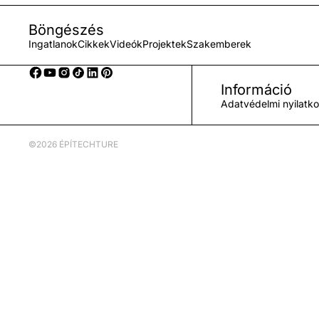
Böngészés
Ingatlanok
Cikkek
Videók
Projektek
Szakemberek
Információ
Adatvédelmi nyilatk
©2026 ÉPÍTECHTURE