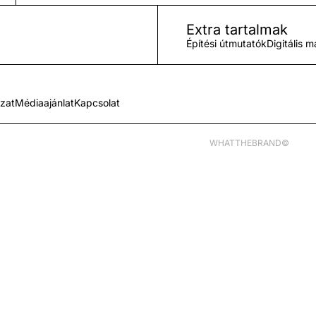
Extra tartalmak
Építési útmutatók
Digitális 
ozat
Médiaajánlat
Kapcsolat
WHATTHEBRAND©