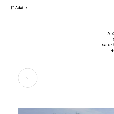
Adatok
A Z
sarok
e
apr