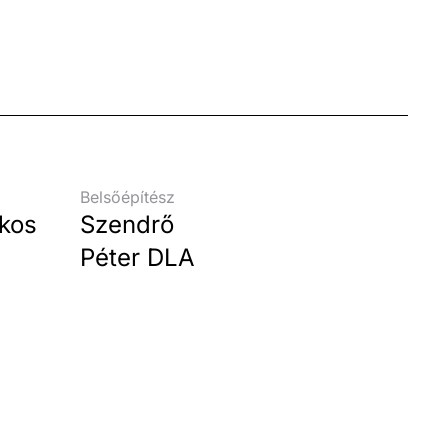
Belsőépítész
kos
Szendrő
Péter DLA