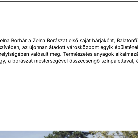
elna Borbár a Zelna Borászat első saját bárjaként, Balatonf
szívében, az újonnan átadott városközpont egyik épületéne
helyiségében valósult meg. Természetes anyagok alkalmazá
gy, a borászat mesterségével összecsengő színpalettával, 
ólékos részletképzéssel emeli át az organikus, családi borá
atmoszféráját Balatonfüred központjába.