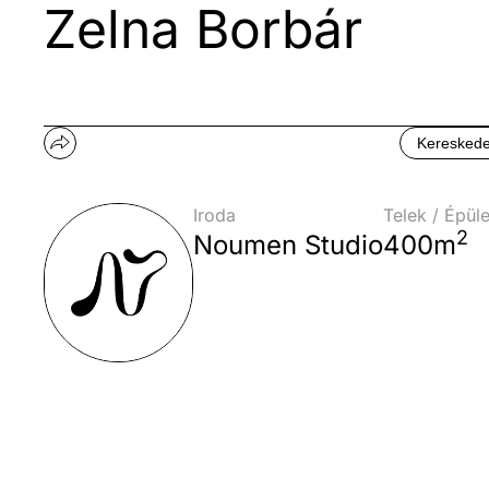
Zelna Borbár
Kereskede
Iroda
Telek / Épül
2
Noumen Studio
400m