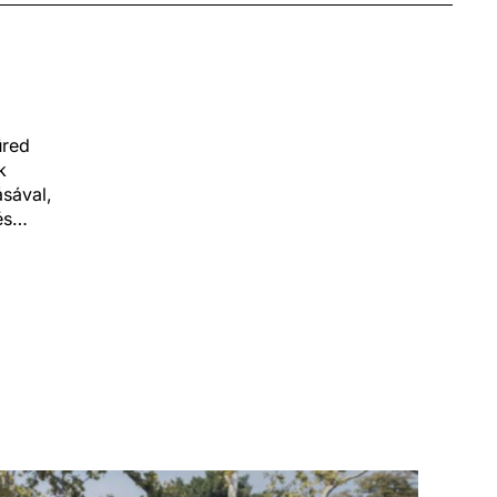
üred
k
sával,
és
szat