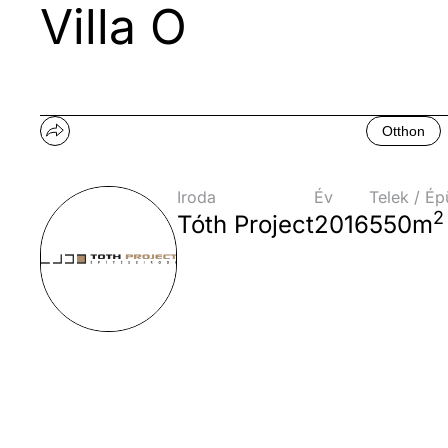
Villa O
Otthon
Iroda
Év
Telek / Ép
2
Tóth Project
2016
550m