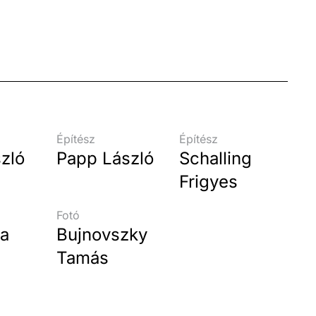
Építész
Építész
zló
Papp László
Schalling
Frigyes
z
Fotó
ta
Bujnovszky
Tamás