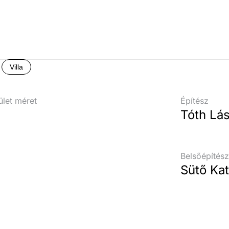
Villa
ület méret
Építész
Tóth Lás
Belsőépítés
Sütő Ka