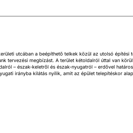
kerületi utcában a beépíthető telkek közül az utolsó építési t
nk tervezési megbízást. A terület kétoldalról úttal van körü
dalról – észak-keletről és észak-nyugatról – erdővel határos
yugati irányba kilátás nyílik, amit az épület telepítéskor ala
pontnak tekintettünk. Az építtetői program alapján a szük
yiségeket három szinten helyeztük el, igyekeztünk a pano
t, a környező erdőt is vizuálisan elérhetővé tenni a belső te
ület gépkocsival történő megközelítését, kihasználva saro
get, egy enyhe lejtésű oldalirányból induló pincelehajtón ker
osítottuk. A pinceszinten a többállásos garázs mellett kiszo
égek és egy hobbi-kondihelyiség kaptak helyet. A földszin
zószobát vizesblokkal, valamint a teraszkapcsolattal rend
iás kialakítású nappali-konyha-étkezőt helyeztük el. Az em