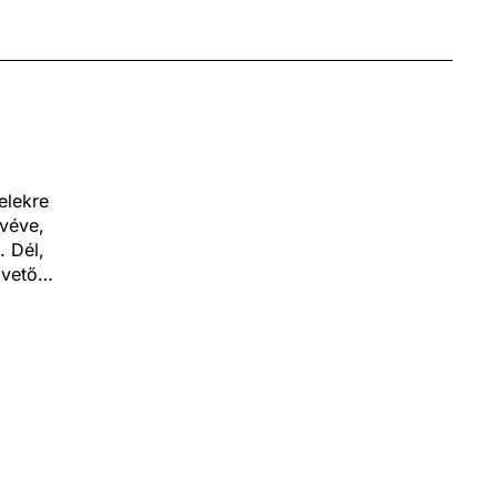
elekre
lvéve,
. Dél,
pvető
séges
ráma
rekből.
ktelek
esztül
lgáló
ten egy
elkező
eleten