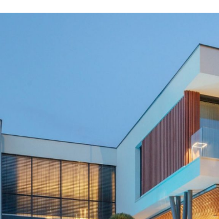
ott helyett a hálózóna. Az épület tömegformálását az emel
yezkedő nagyon határozott, a kilátás irányába nyitott, konz
kinyúló, fekvő hasáb határozza meg, ehhez kapcsolódik a
homlokzaton a nappali kétszintes üvegfala, amit egy kétszin
gefal zár le és választ el a bejárati résztől. Az emeleti szin
tartozik egy tetőterasz is.