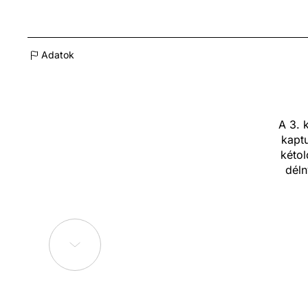
Adatok
A 3. 
kaptu
kétol
déln
szem
hel
mellet
Az ép
jelle
bizt
helyis
dolgo
galér