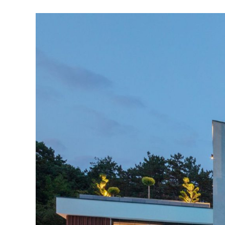
kap
elhel
fő
pen