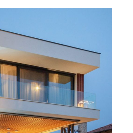
eten
olosan
tes
thez