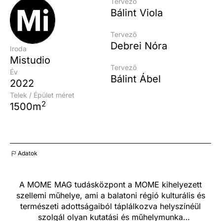
Tervező
Bálint Viola
Tervező
Debrei Nóra
Iroda
Mistudio
Tervező
Év
Bálint Ábel
2022
Telek / Épület méret
2
1500m
Adatok
A MOME MAG tudásközpont a MOME kihelyezett
szellemi műhelye, ami a balatoni régió kulturális és
természeti adottságaiból táplálkozva helyszínéül
szolgál olyan kutatási és műhelymunka