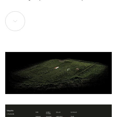
megvalósítására, amelyre a zugligeti kampusz
kapacitása nem nyújt lehetőséget. Ez a gyakorlat nem
új keletű gondolat, hasonló programokkal
találkozhatunk külföldi egyetemekhez kapcsolódó
farm gazdaságokat megvizsgálva (USA, Hollandia
stb.), emellett az eddigi balatoni MOME MAG és Bója
kurzusok is bizonyították számunkra az elképzelés
hatékonyságát. A kihelyezett projektek célja, hogy az
elvonulás és a fizikai munka megtapasztalásának
erejét tudományos, művészeti és design
módszertanok integrálásába csatornázza, kiemelten
fókuszálva az ökológiai kihívásokra.