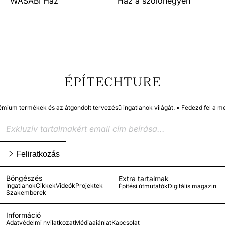
WASABI Ház
Ház a szőlőhegyen
rmékek és az átgondolt tervezésű ingatlanok világát. • Fedezd fel a megbízh
Feliratkozás
Böngészés
Extra tartalmak
Ingatlanok
Cikkek
Videók
Projektek
Építési útmutatók
Digitális magazin
Szakemberek
Információ
Adatvédelmi nyilatkozat
Médiaajánlat
Kapcsolat