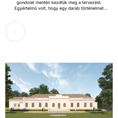
gondolat mentén kezdtük meg a tervezést.
Egyértelmű volt, hogy egy darab történelmet
próbálunk megmenteni, ugyanakkor nem veszthettük
szem elől, hogy a kész épületet valamiből fenn is kell
tartani. Rengeteg vita, és az épületre fókuszáló
progresszív átalakítás és kiegészítési ötlet után
viszont arra jutottunk, hogy eleve rossz irányból
közelítettünk: a fenntartáshoz nem elsősorban az
épületet kell élettel megtöltenünk, hanem a
környezetét, a parkot, amely sokkal több lehetőséget
kínál kortárs használatra, így a kastélyépület maga
megmaradhat az emlékek őrének. Ezért végül az
kastélypark helyreállítása mellett, a korábbi
gazdasági épületek helyére terveztünk egy új parki
fogadóépületet, kiegészítendő a rekonstruált kastély
múzeumi működését.