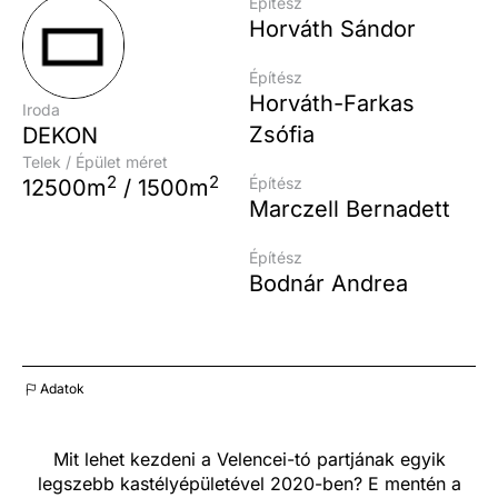
Építész
Horváth Sándor
Építész
Horváth-Farkas
Iroda
Zsófia
DEKON
Telek / Épület méret
2
2
Építész
12500m
/
1500m
Marczell Bernadett
Építész
Bodnár Andrea
Adatok
Mit lehet kezdeni a Velencei-tó partjának egyik
legszebb kastélyépületével 2020-ben? E mentén a