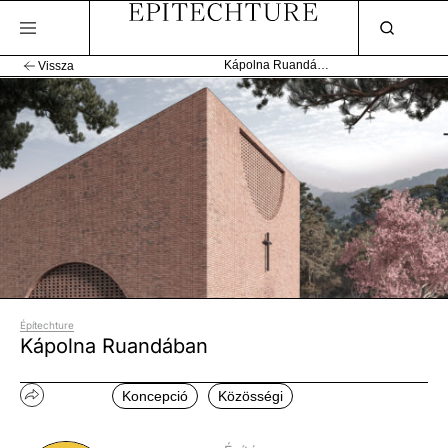
Kápolna Ruandában
Vissza
Építechture
Kápolna Ruandában
Koncepció
Közösségi