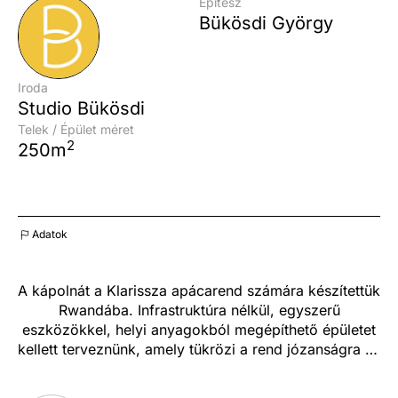
Építész
Bükösdi György
Iroda
Studio Bükösdi
Telek / Épület méret
2
250m
Adatok
A kápolnát a Klarissza apácarend számára készítettük
Rwandába. Infrastruktúra nélkül, egyszerű
eszközökkel, helyi anyagokból megépíthető épületet
kellett terveznünk, amely tükrözi a rend józanságra és
visszafogottságra tanító elveit.