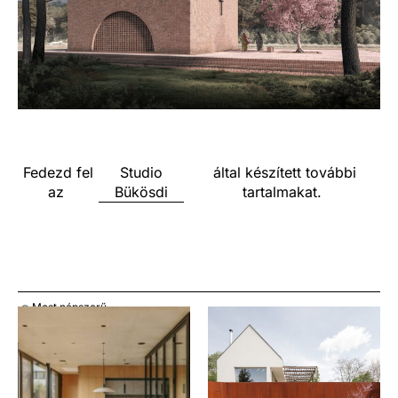
Fedezd fel
Studio
által készített további
az
Bükösdi
tartalmakat.
Most népszerű