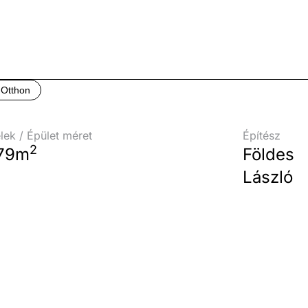
Otthon
lek / Épület méret
Építész
2
79m
Földes
László