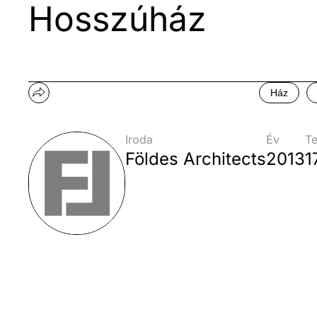
Hosszúház
Ház
Iroda
Év
Te
Földes Architects
2013
1