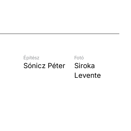
Építész
Fotó
Sónicz Péter
Siroka
Levente